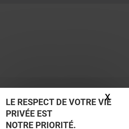
X
Masq
LE RESPECT DE VOTRE VIE
PRIVÉE EST
VOUS EN VOULEZ PLUS ? VOUS
NOTRE PRIORITÉ.
AIMEREZ PEUT-ÊTRE