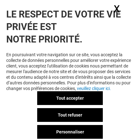
X
Masq
LE RESPECT DE VOTRE VIE
PRIVÉE EST
VOUS EN VOULEZ PLUS ? VOUS
NOTRE PRIORITÉ.
AIMEREZ PEUT-ÊTRE
En poursuivant votre navigation sur ce site, vous acceptez la
collecte de données personnelles pour améliorer votre expérience
client, vous acceptez l'utilisation de cookies nous permettant de
mesurer l'audience de notre site et de vous proposer des services
et du contenu adapté à vos centres d'intérêts ainsi que la collecte
d’autres données personnelles. Pour plus d'informations ou pour
changer vos préférences de cookies,
veuillez cliquer ici.
Tout accepter
SFR
X'OR
Tout refuser
Fermé
Fermé
Personnaliser