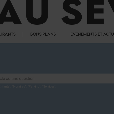
AURANTS
BONS PLANS
ÉVÉNEMENTS ET ACTU
Enfants
",
"
Horaires
",
"
Parking
",
"
Services
",