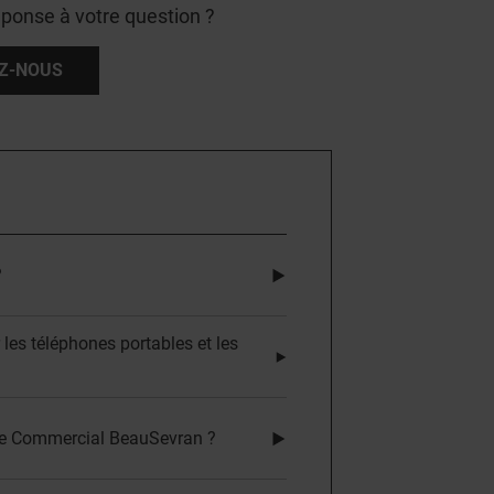
éponse à votre question ?
Z-NOUS
?
r les téléphones portables et les
tre Commercial BeauSevran ?