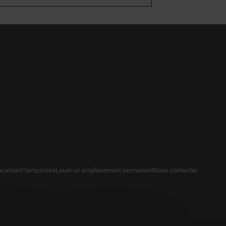
acement temporaire
Louer un emplacement permanent
Nous contacter