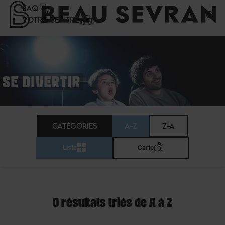
Panneau de gestion des cookies
FAQ
VOTRE CENTRE
SE DIVERTIR
CATÉGORIES
A-Z
Z-A
Liste
Carte
0 résultats triés de A à Z