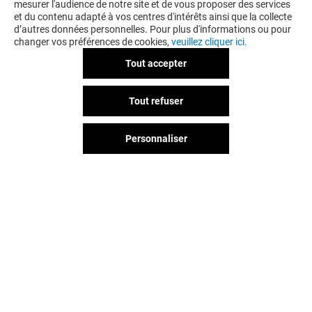
mesurer l'audience de notre site et de vous proposer des services
et du contenu adapté à vos centres d'intérêts ainsi que la collecte
d’autres données personnelles. Pour plus d'informations ou pour
changer vos préférences de cookies,
veuillez cliquer ici.
Tout accepter
LAM INSTITUT
YVES ROCHER
Tout refuser
Ouvert
Ouvert
Personnaliser
Vous avez quitté Beau Sevran ?
L'aventure continue sur les
réseaux sociaux !